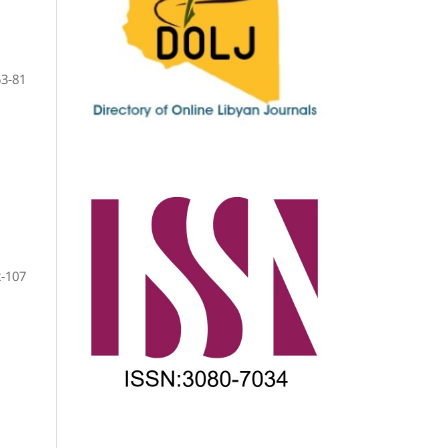
53-81
-107