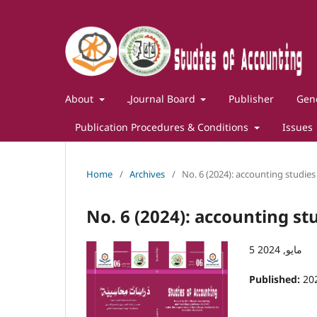
About
ـJournal Board
Publisher
Gene
Publication Procedures & Conditions
Issues
Home
/
Archives
/
No. 6 (2024): accounting studies
No. 6 (2024): accounting st
5 مايو, 2024
Published:
20