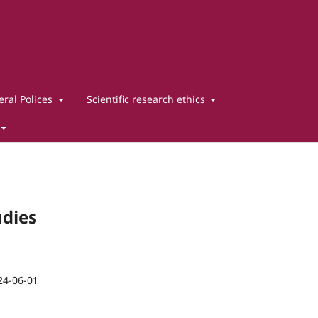
ral Polices
Scientific research ethics
udies
24-06-01