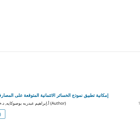
إمكانية تطبيق نموذج الخسائر الائتمانية المتوقعة على المصارف 
أ.إبراهيم عبدربه بوصوكايه, د.خالد زيدان الفضلي (Author)
)