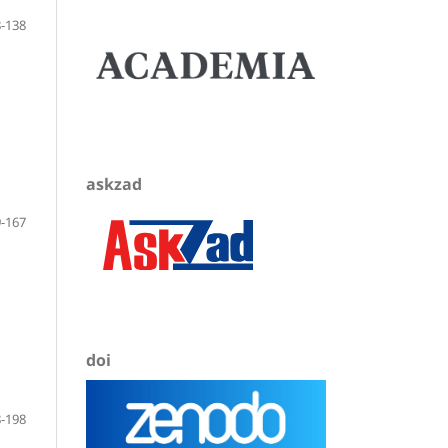
-138
askzad
-167
doi
-198