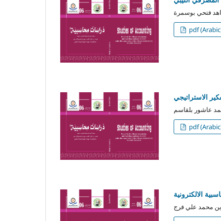
pdf (Arabic
فكير الاستراتيجي
pdf (Arabic
بية الالكترونية