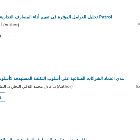
تحليل العوامل المؤثرة في تقييم أداء المصارف التجارية باستخدام نموذج Patrol
أ. وائل صبري القدار (Author)
)
مدى اعتماد الشركات الصناعية على أسلوب التكلفة المستهدفة كأسلوب 
د. عادل محمد اللافي النجار, د. البشير علي البوسيفي (Author)
82
)
مزايا وتحديات تطبيق المصارف الرقمية في القطاع 