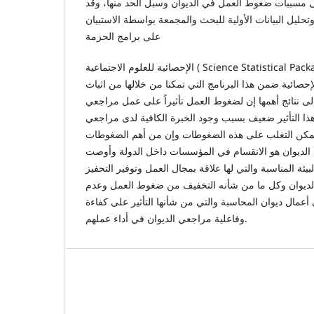
 مسببات ضغوط العمل في الديوان وسبل الحد منها، وقد
ليل البيانات الأولية للبحث والمجمعة بواسطة الاستبيان
على برامج الحزمة
الإحصائية للعلوم الاجتماعية ( Science Statistical Package for Social - SPSS )، وتم
حصائية ضمن هذا البرنامج التي تمكنا من خلالها من اثباث
ى نتائج أهمها إن لضغوط العمل تأثيراً على عمل مراجعي
ذا التأثير ضعيف بسبب وجود الخبرة الكافية لدى مراجعي
ا يمكن التغلب على هذه الضغوطات وإن من أهم الضغوطات
الديوان هو الانقسام في المؤسسات داخل الدولة وأوصت
يئة المناسبة والتي لها علاقة بمجال العمل وتوفير التحفيز
الديوان وكل ما من شأنه التخفيف من ضغوط العمل وعدم
أعمال ديوان المحاسبة والتي من شأنها التأثير على كفاءة
وفاعلية مراجعي الديوان في أداء عملهم.