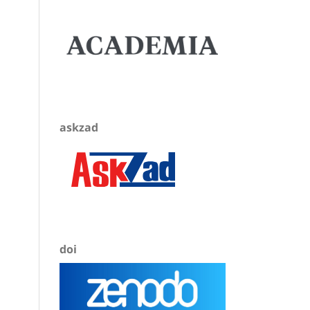
askzad
doi