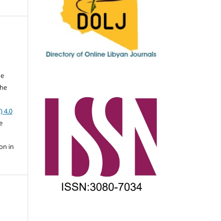
he
the
a
) 4.0
e
on in