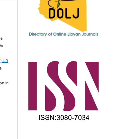
he
the
a
) 4.0
e
on in