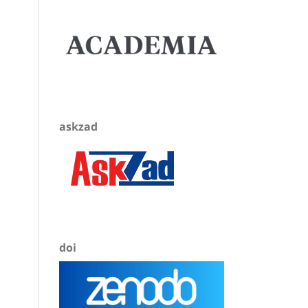
askzad
doi