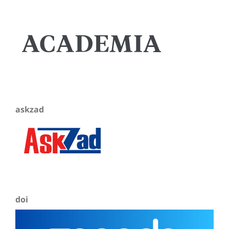
askzad
doi