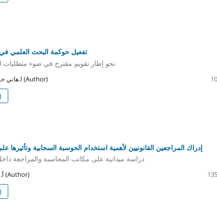
تفعيل حوكمة البحث العلمي في ا
نحو إطار تقويم مقترح في ضوء متطلبات ال
ا.هاني حوسين خليفة مفتاح (Author)
10
)
إدراك المراجعين القانونيين لأهمية استخدام الحوسبة السحابية وتأثيرها عل
دراسة ميدانية على مكاتب المحاسبة والمراجعة داخ
أ. محمد علي زرقون (Author)
135
)