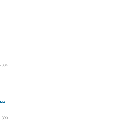
-334
مدى 
-390