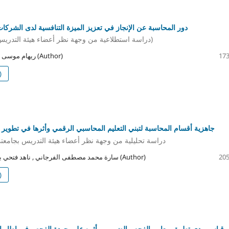
دور المحاسبة عن الإنجاز في تعزيز الميزة التنافسية لدى الشركات 
(دراسة استطلاعية من وجهة نظر أعضاء هيئة التدريس بجامعة بنغازي)
ريهام موسى عبدالمجيد سكران (Author)
173
)
جاهزية أقسام المحاسبة لتبني التعليم المحاسبي الرقمي وأثرها في تطوير ا
دراسة تحليلية من وجهة نظر أعضاء هيئة التدريس بجامعت
سارة محمد مصطفى الفرجاني , ناهد فتحي بوسمرة السعيطي (Author)
205
)
قياس مدى تطبيق معايير الفحص الضريبي وأثره على جودة الفحص في إطار ال