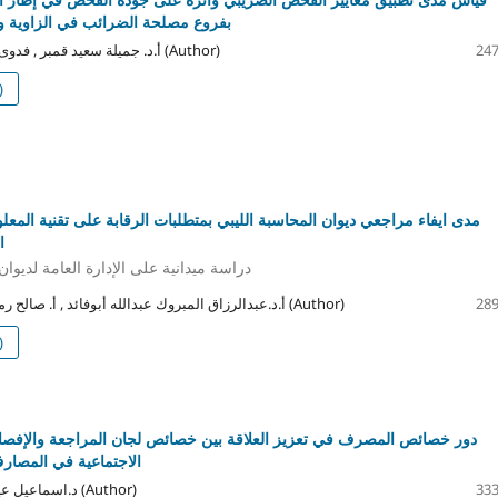
بفروع مصلحة الضرائب في الزاوية 
أ.د. جميلة سعيد قمبر , فدوى خليفة عبد السلام (Author)
247
)
مدى ايفاء مراجعي ديوان المحاسبة الليبي بمتطلبات الرقابة على تقنية المعلو
ال
دراسة ميدانية على الإدارة العامة لديوان
أ.د.عبدالرزاق المبروك عبدالله أبوفائد , أ. صالح رمضان صالح القندي (Author)
289
)
دور خصائص المصرف في تعزيز العلاقة بين خصائص لجان المراجعة والإفصا
الاجتماعية في المصارف 
د.اسماعيل عيسى محمد حويلي (Author)
333