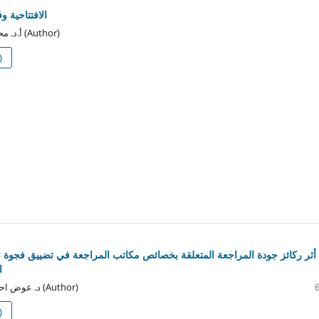
الافتتاحية 
أ.د. محمد شعبان أبوعين (Author)
)
أثر ركائز جودة المراجعة المتعلقة بخصائص مكاتب المراجعة في تضييق فجوة ا
ا
د. عوض احمد محمد الروياتي (Author)
)