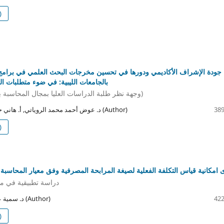
)
جودة الإشراف الأكاديمي ودورها في تحسين مخرجات البحث العلمي في برامج ا
بالجامعات الليبية: في ضوء متطلبات ال
(وجهة نظر طلبة الدراسات العليا بمجال المحاسبة بالجامعات الليبية)
د. عوض أحمد محمد الروياتي, أ. هاني حسين خليفة مفتاح (Author)
389
)
امكانية قياس التكلفة الفعلية لصيغة المرابحة المصرفية وفق معيار المحاسبة الما
دراسة تطبيقية في م
د. سمية عمار عمران اعمار (Author)
422
)