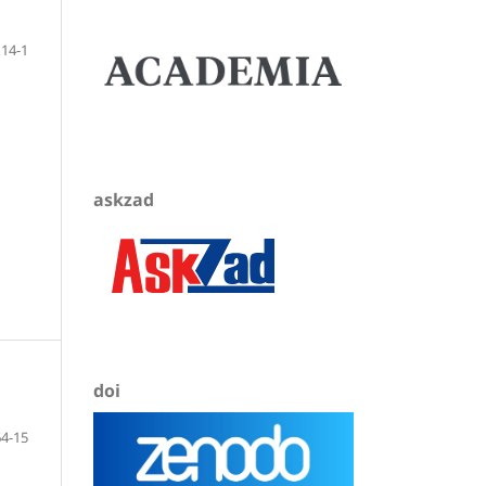
14-1
askzad
doi
64-15