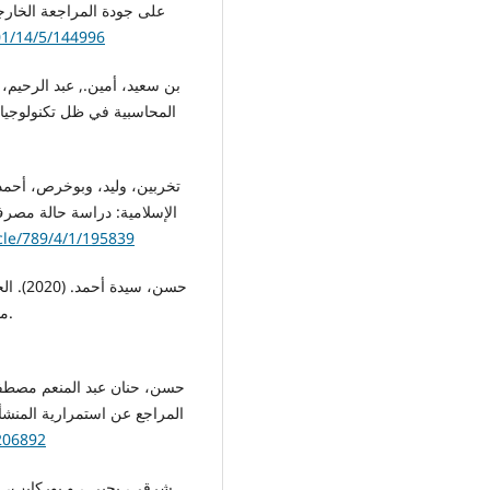
101/14/5/144996
الإسلامية: دراسة حالة مصرف
icle/789/4/1/195839
حسن، س
مصر. مجلة الدراسات التجارية المعاصرة، 6(10)، 451-488.
.206892