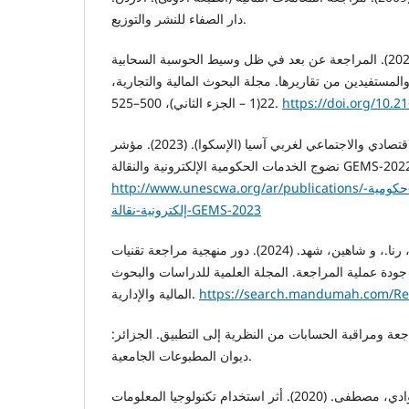
دار الصفاء للنشر والتوزيع.
المنوفي، رويدا السيد علي. (2021). المراجعة عن بعد في ظل وسيط الحوسبة السحابية
والمستفيدين من تقاريرها. مجلة البحوث المالية والتجارية،
https://doi.org/10.2
22(1 – الجزء الثاني)، 500–525.
المجلس الوطني للتطوير الاقتصادي والاجتماعي لغربي آسيا (الإسكوا). (2023). مؤشر
لخدمات الحكومية الإلكترونية والنقالة GEMS-2022.
http://www.unescwa.org/ar/publications/مؤشر-نضوج-خدمات-حكومية-
إلكترونية-نقالة-GEMS-2023
الميهي، ريم. عادل.، البغدادي، رنا.، و شاهين، شهد. (2024). دور منهجية مراجعة تقنيات
ودة عملية المراجعة. المجلة العلمية للدراسات والبحوث
https://search.mandumah.com/Re
المالية والإدارية.
مد. (2003). المراجعة ومراقبة الحسابات من النظرية إلى التطبيق. الجزائر:
ديوان المطبوعات الجامعية.
بوزيدي، عبد الرؤوف، وعوادي، مصطفى. (2020). أثر استخدام تكنولوجيا المعلومات