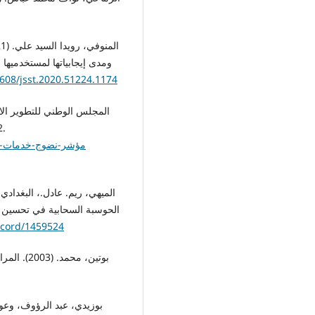
ومدى إيجابياتها لمستخدميها 
1608/jsst.2020.51224.1174
نضوج ا
الحوسبة السحابية في تحسين ج
cord/1459524
بوتين، مح