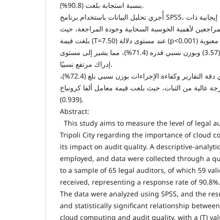
بنسبة استجابة بلغت (90.8%).
أُجري تحليل البيانات باستخدام برنامج SPSS، وأظهرت النتائج وجود علاقة إيجابية ذات
لمراجعين لأهمية الحوسبة السحابية وجودة المراجعة، حيث
بلغت قيمة (T=7.50) عند مستوى دلالة (p<0.001) وبمستوى معنوية (α ≤ 0.05). كما بلغ
المتوسط الحسابي الكلي (3.57) وبوزن نسبي قدره (71.4%)، مما يشير إلى مستوى
إدراك مرتفع نسبيًا.
وأوضحت النتائج تفوق متغيري دقة التقارير وكفاءة الإجراءات بوزن نسبي بلغ (72.4%)،
رجة عالية من الثبات، حيث بلغت قيمة معامل ألفا كرونباخ
(0.939).
Abstract:
This study aims to measure the level of legal a
Tripoli City regarding the importance of cloud
its impact on audit quality. A descriptive-analyt
employed, and data were collected through a qu
to a sample of 65 legal auditors, of which 59 va
received, representing a response rate of 90.8%
The data were analyzed using SPSS, and the resu
and statistically significant relationship betwee
cloud computing and audit quality, with a (T) val