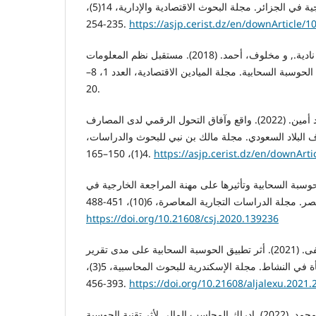
على جودة المراجعة الخارجية في الجزائر. مجلة البحوث الاقتصادية والإدارية، 14(5)،
235-254.
https://asjp.cerist.dz/en/downArticle/
بن سعيد، أمين., عبد الرحيم، نادية., و مخلوف، أحمد. (2018). مستقبل نظم المعلومات
المحاسبية في ظل تكنولوجيا الحوسبة السحابية. مجلة الميادين الاقتصادية، العدد 1، 8–
20.
تخربين، وليد، وبوخرص، أحمد أمين. (2022). واقع وآفاق التحول الرقمي لدى المصارف
 البلاد السعودي. مجلة مالك بن نبي للبحوث والدراسات،
4(1)، 150–165.
https://asjp.cerist.dz/en/downArt
يدة أحمد. (2020). الحوسبة السحابية وتأثيرها على مهنة المراجعة الخارجية في
https://doi.org/10.21608/csj.2020.139236
حسن، حنان عبد المنعم مصطفى. (2021). أثر تطبيق الحوسبة السحابية على مدى تقرير
المراجع عن استمرارية المنشأة في النشاط. مجلة الإسكندرية للبحوث المحاسبية، 5(3)،
393-456.
https://doi.org/10.21608/aljalexu.2021
شرقي، يحيى.، و بوركايب، محمد. (2022). إدراك المحاسب المالي لأثر تقنية الحوسبة