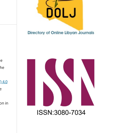
he
the
a
) 4.0
e
on in