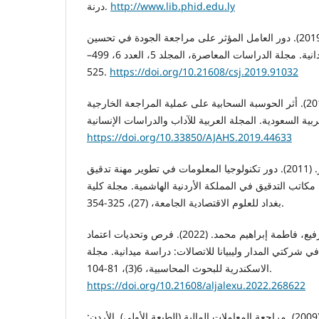
http://www.lib.phid.edu.ly
درنة.
الجمهودي، إيمان عبد الفتاح. (2019). دور العامل المؤثر على مراجعة الجودة في تحسين
حوكمة الشركات: دراسة ميدانية. مجلة الدراسات المعاصرة، المجلد 5، العدد 6، 499–
525.
https://doi.org/10.21608/csj.2019.91032
الشمراني، ماجدة. عوض. (2019). أثر الحوسبة السحابية على عملية المراجعة الخارجية
https://doi.org/10.33850/AJAHS.2019.44633
الشنطي، أيمن. محمد. نمر. (2011). دور تكنولوجيا المعلومات في تطوير مهنة تدقيق
كاتب التدقيق في المملكة الأردنية الهاشمية. مجلة كلية
بغداد للعلوم الاقتصادية الجامعة، (27)، 325-354.
الفلاح، فاطمة مفتاح خليل ورفيع، فاطمة إبراهيم محمد. (2022). فرص وتحديات اعتماد
ي شركتي المدار وليبيانا للاتصالات: دراسة ميدانية. مجلة
الاسكندرية للبحوث المحاسبية، 6(3)، 81-104.
https://doi.org/10.21608/aljalexu.2022.268622
الرماحي، نواف محمد عباس. (2009). مراجعة المعاملات المالية (الطبعة الأولى). الأردن: