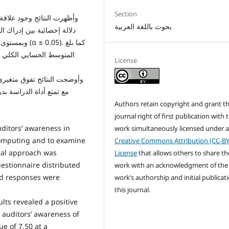
Section
بحوث باللغة العربية
دلالة إحصائية بين إدراك ا
License
مع تمتع أداة الدراسة بد
Authors retain copyright and grant t
journal right of first publication with 
uditors’ awareness in
work simultaneously licensed under 
 computing and to examine
Creative Commons Attribution (CC-BY
ical approach was
License
that allows others to share th
estionnaire distributed
work with an acknowledgment of the
lid responses were
work’s authorship and initial publicati
.
this journal.
lts revealed a positive
n auditors’ awareness of
ue of 7.50 at a