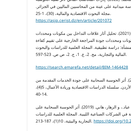
ة ميدانية على عينة من المحاسبين الماليين في الجزائر.
مجلة البحوث الاقتصادية والمالية، (30)، 1-25.
https://asjp.cerist.dz/en/article/201072
شلقامي ، حسن محمود حمد. (2021). تحليل آثار علاقات التداخل بين مكونات ومحددات
مكونات ومحددات جودة المراجعة الخارجية على تقييم كفاءة
نشأة: دراسة تطبيقية. المجلة العلمية للدراسات والبحوث
المالية والتجارية، مج. 2، ع. 1، ج. 2، ص ص. 523-597.
https://search.emarefa.net/detail/BIM-1464428
سويدان، عروة خليل. (2024). أثر الحوسبة السحابية على جودة الخدمات المقدمة من
قبل الحكومة الإلكترونية في الأردن. سلسلة الدراسات الاقتصادية وريادة الأعمال، 5(4)،
14-40.
سمرة، ياسر. محمد.، الرداد، عياد.، و الزهار، هاني. (2019). أثر الحوسبة السحابية على
ية في الشركات الصناعية الليبية. المجلة العلمية للدراسات
https://doi.org/10
التجارية والبيئية، 10(1)، 187-213.