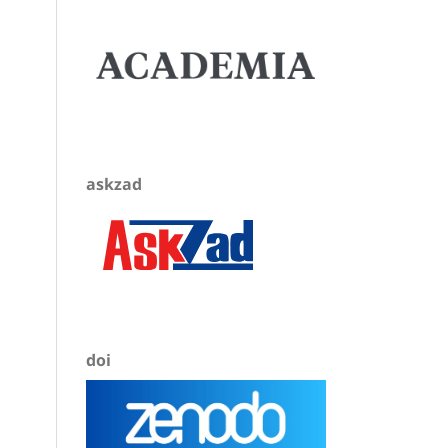
askzad
doi