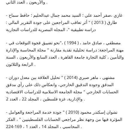
والأربعون ، العدد الثاني .
- غازي ،صقر أحمد علي ؛ السيد محمد جمال عبدالحليم ؛ حافظ سماح
طارق ( 2013 ) " أثر تعاقب المراجعين على جودة التقرير المالي :
دراسة تطبيقية "، المجلة المصرية للدراسات التجارية
- مصطفي ، صادق حامد ، ( 1994 ) ،"نحو تضييق فجوة التوقعات في
مهنة المراجعة: دراسة تحليلية نقدية مقارنة " مجلة المحاسبة والإدارة
والتأمين ، كلية التجارة جامعة القاهرة ، العدد السابع والأربعون ، السنة
الرابعة والثلاثون .
- مشتهى ، ماهر صبري (2014 ) " تحليل العلاقة بين معدل دوران
المدقق وجودة التدقيق الخارجي، وانعكاس ذلك على رأي مدقق
الحسابات الخارجي " مجلة الجامعة الاسلامية للدراسات الاقتصادية
والإدارية، غزة فلسطين ، المجلد 22 ، العدد 2 .
- نشوان إسكندر محمود (2010 ) " جودة خدمة المراجعة والعوامل
المؤثرة فيها من وجهة نظر مراجعي الحسابات الفلسطينيين " ، الفكر
المحاسبي ، المجلد 14 ، العدد 1 ، 169-224 .