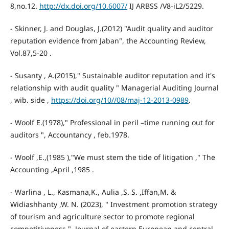
8,no.12.
http://dx.doi.org/10.6007/
IJ ARBSS /V8-iL2/5229.
- Skinner, J. and Douglas, J.(2012) "Audit quality and auditor
reputation evidence from Jaban", the Accounting Review,
Vol.87,5-20 .
- Susanty , A.(2015)," Sustainable auditor reputation and it's
relationship with audit quality " Managerial Auditing Journal
, wib. side ,
https://doi.org/10//08/maj-12-2013-0989
.
- Woolf E.(1978)," Professional in peril –time running out for
auditors ", Accountancy , feb.1978.
- Woolf ,E.,(1985 ),"We must stem the tide of litigation ," The
Accounting ,April ,1985 .
- Warlina , L., Kasmana,K., Aulia ,S. S. ,Iffan,M. &
Widiashhanty ,W. N. (2023), " Investment promotion strategy
of tourism and agriculture sector to promote regional
competitiveness ", Journal of eastern European and central