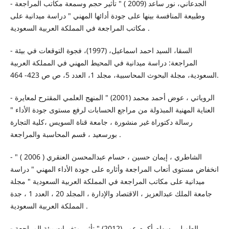
- الجدعاني، نور ساعد (2009 ) " تأثير حجم وسمعة مكاتب المراجعة
وطبيعة المنافسة بينها على جودة أدائها المهني " دراسة ميدانية على
مكاتب المراجعة في المملكة العربية السعودية .
- السقا، السيد احمد اسماعيل، (1997)، فجوة التوقعات في بيئة
المراجعة: دراسة ميدانية في المحيط المهني في المملكة العربية
السعودية، مجلة البحوث المحاسبية، مجلد 1، العدد 5، ص ص 423- 464.
- الروياتي ، عوض أحمد محمد (2001) " المنهج العلمي المقترح لمعايرة
العناية المهنية المبذولة من مراجع الحسابات لرفع مستوى جودة الأداء "
رسالة دكتوراة غير منشورة ، جامعة قناة السويس ،كلية التجارة
بورسعيد ، قسم المحاسبة والمراجعة .
- الشاطري ، إيمان حسين ، حسام عبدالمحسن العنقري ( 2006 ) "
انخفاض مستوى أتعاب المراجعة وأثاره على جودة الأداء المهني " دراسة
ميدانية على مكاتب المراجعة في المملكة العربية السعودية " مجلة
جامعة الملك عبدالعزيز ، الاقتصاد والإدارة ، المجلد 20 ، العدد 1 ، جدة
المملكة العربية السعودية .
- الطويل ، سهام أكرم عمر (2012) " تأثير متغيرات بيئة المراجعة