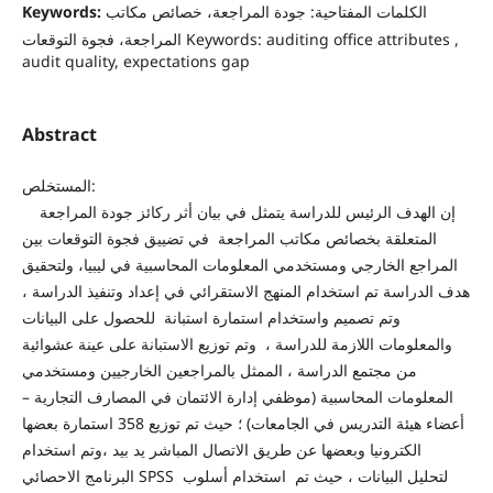
Keywords:
الكلمات المفتاحية: جودة المراجعة، خصائص مكاتب
المراجعة، فجوة التوقعات Keywords: auditing office attributes ,
audit quality, expectations gap
Abstract
المستخلص:
إن الهدف الرئيس للدراسة يتمثل في بيان أثر ركائز جودة المراجعة
المتعلقة بخصائص مكاتب المراجعة في تضييق فجوة التوقعات بين
المراجع الخارجي ومستخدمي المعلومات المحاسبية في ليبيا، ولتحقيق
هدف الدراسة تم استخدام المنهج الاستقرائي في إعداد وتنفيذ الدراسة ،
وتم تصميم واستخدام استمارة استبانة للحصول على البيانات
والمعلومات اللازمة للدراسة ، وتم توزيع الاستبانة على عينة عشوائية
من مجتمع الدراسة ، الممثل بالمراجعين الخارجيين ومستخدمي
المعلومات المحاسبية (موظفي إدارة الائتمان في المصارف التجارية –
أعضاء هيئة التدريس في الجامعات) ؛ حيث تم توزيع 358 استمارة بعضها
الكترونيا وبعضها عن طريق الاتصال المباشر يد بيد ،وتم استخدام
البرنامج الاحصائي SPSS لتحليل البيانات ، حيث تم استخدام أسلوب