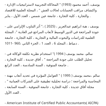
- يوسف، أحمد محمود (1993) " المحاكاة التجريبية لاستراتيجيات الإدارة
واكتشاف مراقب الحسابات لحالات الغش " ، المجلة العلمية للاقتصاد
والتجارة ، كلية التجارة ، جامعة عين شمس ، العدد الأول ، يناير .
- يوسف ، هبة ابراهيم عبدالعزيز ، (2025 ) ،" أثر التناوب الإلزامي على
جودة المراجعة في الدور الوسيط لأتعاب المراجع غير العادية "، المجلة
العلمية للدراسات والبحوث المالية و التجارية ، كلية التجارة ، جامعة
دمياط ، المجلد 6 ، العدد 1 ، الجزء الثاني ،960 -1011 .
- سالم، محمد يوسف ( 1994 )" استخدام نظرية تكلفة الوكالة في
تحليل الطلب على جودة المراجعة " ، أفاق جديدة ، كلية التجارة ،
جامعة المنوفية ، السنة السادسة ، العدد الرابع .
- سالم ،محمد يوسف ( 1995 ) " العوامل المؤثرة في تحديد أتعاب مهنة
المحاسبة والمراجعة ؛ دراسة تحليلية تطبيقية على الشركات العمانية " ،
مجلة أفاق جديدة ، كلية التجارة ، جامعة المنوفية ، السنة السابعة ،
العدد الأول .
- American Institute of Certified Public Accountants( AICPA)