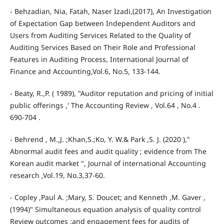
- Behzadian, Nia, Fatah, Naser Izadi,(2017), An Investigation
of Expectation Gap between Independent Auditors and
Users from Auditing Services Related to the Quality of
Auditing Services Based on Their Role and Professional
Features in Auditing Process, International Journal of
Finance and Accounting,Vol.6, No.5, 133-144.
- Beaty, R.,P. ( 1989), "Auditor reputation and pricing of initial
public offerings ,' The Accounting Review , Vol.64 , No.4 .
690-704 .
- Behrend , M.,J. ;Khan,S.;Ko, Y. W.& Park ,S. J. (2020 ),"
Abnormal audit fees and audit quality ; evidence from The
Korean audit market ", Journal of international Accounting
research ,Vol.19, No.3,37-60.
- Copley ,Paul A. ;Mary, S. Doucet; and Kenneth ,M. Gaver ,
(1994)" Simultaneous equation analysis of quality control
Review outcomes ;and engagement fees for audits of