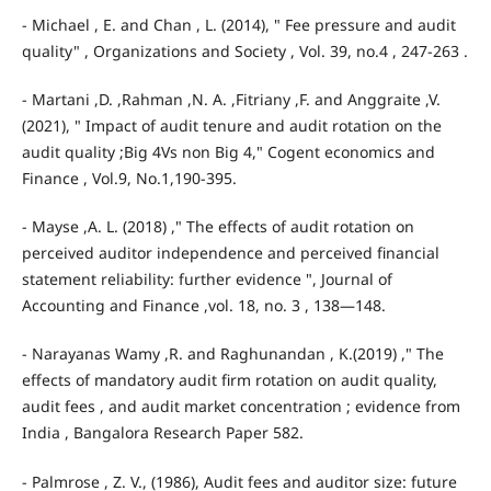
- Michael , E. and Chan , L. (2014), " Fee pressure and audit
quality" , Organizations and Society , Vol. 39, no.4 , 247-263 .
- Martani ,D. ,Rahman ,N. A. ,Fitriany ,F. and Anggraite ,V.
(2021), " Impact of audit tenure and audit rotation on the
audit quality ;Big 4Vs non Big 4," Cogent economics and
Finance , Vol.9, No.1,190-395.
- Mayse ,A. L. (2018) ," The effects of audit rotation on
perceived auditor independence and perceived financial
statement reliability: further evidence ", Journal of
Accounting and Finance ,vol. 18, no. 3 , 138—148.
- Narayanas Wamy ,R. and Raghunandan , K.(2019) ," The
effects of mandatory audit firm rotation on audit quality,
audit fees , and audit market concentration ; evidence from
India , Bangalora Research Paper 582.
- Palmrose , Z. V., (1986), Audit fees and auditor size: future