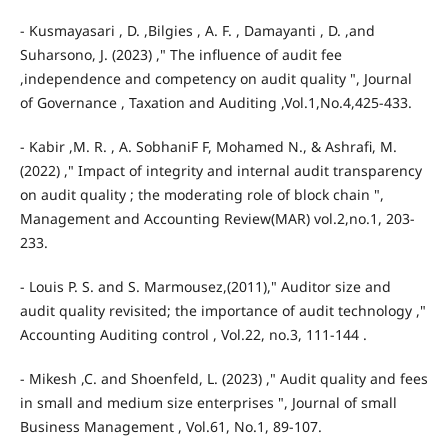
- Kusmayasari , D. ,Bilgies , A. F. , Damayanti , D. ,and
Suharsono, J. (2023) ," The influence of audit fee
,independence and competency on audit quality ", Journal
of Governance , Taxation and Auditing ,Vol.1,No.4,425-433.
- Kabir ,M. R. , A. SobhaniF F, Mohamed N., & Ashrafi, M.
(2022) ," Impact of integrity and internal audit transparency
on audit quality ; the moderating role of block chain ",
Management and Accounting Review(MAR) vol.2,no.1, 203-
233.
- Louis P. S. and S. Marmousez,(2011)," Auditor size and
audit quality revisited; the importance of audit technology ,"
Accounting Auditing control , Vol.22, no.3, 111-144 .
- Mikesh ,C. and Shoenfeld, L. (2023) ," Audit quality and fees
in small and medium size enterprises ", Journal of small
Business Management , Vol.61, No.1, 89-107.