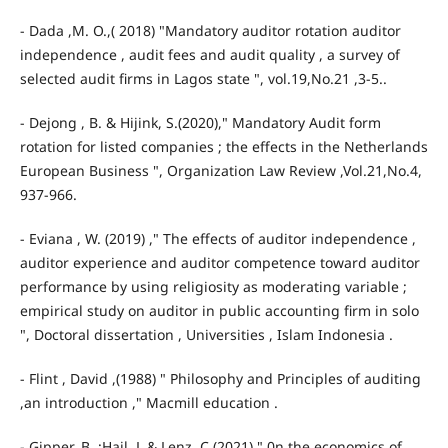
- Dada ,M. O.,( 2018) "Mandatory auditor rotation auditor
independence , audit fees and audit quality , a survey of
selected audit firms in Lagos state ", vol.19,No.21 ,3-5..
- Dejong , B. & Hijink, S.(2020)," Mandatory Audit form
rotation for listed companies ; the effects in the Netherlands
European Business ", Organization Law Review ,Vol.21,No.4,
937-966.
- Eviana , W. (2019) ," The effects of auditor independence ,
auditor experience and auditor competence toward auditor
performance by using religiosity as moderating variable ;
empirical study on auditor in public accounting firm in solo
", Doctoral dissertation , Universities , Islam Indonesia .
- Flint , David ,(1988) " Philosophy and Principles of auditing
,an introduction ," Macmill education .
- Gipper, B. ;Hail, L.& Lenz, C.(2021)," 0n the economics of