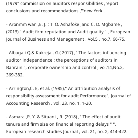
(1979" commission on auditors responsibilities ,report
conclusions and recommendations ,'"new York .
- Aronmm wan ,E. J. ; T. O. Ashafoke ,and C. D. Mgbame ,
(2013) " Audit firm reputation and Audit quality " , European
Journal of Business and Management , Vol.5 , no.7, 66-75.
- Albagali Q.& Kukreja , G.( 2017) ," The factors influencing
auditor independence : the perceptions of auditors in
Bahrain ", corporate ownership and control , vol.14,No.2,
369-382.
- Arrington,C. E, et al. (1985)," An attribution analysis of
responsibility assessment for audit Performance", Journal of
Accounting Research , vol. 23, no. 1, 1-20.
- Asmara ,R. Y. & Situani , R. (2018) ," The effect of audit
tenure and firm size on financial reporting delays " ",
European research studies Journal , vol. 21, no. 2, 414-422.