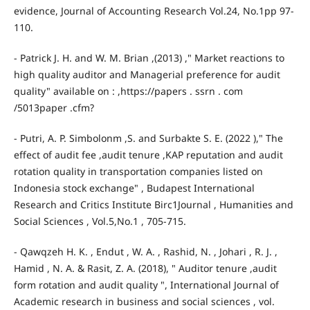
evidence, Journal of Accounting Research Vol.24, No.1pp 97-
110.
- Patrick J. H. and W. M. Brian ,(2013) ," Market reactions to
high quality auditor and Managerial preference for audit
quality" available on : ,https://papers . ssrn . com
/5013paper .cfm?
- Putri, A. P. Simbolonm ,S. and Surbakte S. E. (2022 )," The
effect of audit fee ,audit tenure ,KAP reputation and audit
rotation quality in transportation companies listed on
Indonesia stock exchange" , Budapest International
Research and Critics Institute Birc1Journal , Humanities and
Social Sciences , Vol.5,No.1 , 705-715.
- Qawqzeh H. K. , Endut , W. A. , Rashid, N. , Johari , R. J. ,
Hamid , N. A. & Rasit, Z. A. (2018), " Auditor tenure ,audit
form rotation and audit quality ", International Journal of
Academic research in business and social sciences , vol.