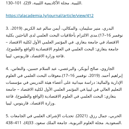
الليبية. مجلة الأكاديمية الليبية، 9(2)، 101–130.
https://alacademia.ly/journal/article/view/412
3. البدري، منير سليمان، والمكالي، أيمن سالم عبد الكريم. (2019،
نوفمبر 16–17).مدى الالتزام بأخلاقيات البحث العلمي لدى الباحثين بكلية
الاقتصاد في جامعة بنغازي. في المؤتمر العلمي الأول لكلية الاقتصاد –
جامعة بنغازي: البحث العلمي في العلوم الاقتصادية (الواقع والطموح)،
قاعة وزارة الاقتصاد، قاريونس، ليبيا.
4. الجازوي، صالح أبوبكر، والبرعصي، عبد السلام حسين، والنعاس،
إبراهيم أحمد. (2019، نوفمبر 16–17).معوقات البحث العلمي في العلوم
الإدارية والمالية: دراسة ميدانية على أعضاء هيئة التدريس في مؤسسات
التعليم العالي في ليبيا.في المؤتمر العلمي الأول لكلية الاقتصاد – جامعة
بنغازي: البحث العلمي في العلوم الاقتصادية (الواقع والطموح)، قاعة
وزارة الاقتصاد، قارينوس، ليبيا.
5. الحربي، جمال رزق. (2021). تحديات الإشراف العلمي في الجامعات
السعودية. مجلة العلوم التربوية، جامعة الملك سعود، 33(4)، 411–438.