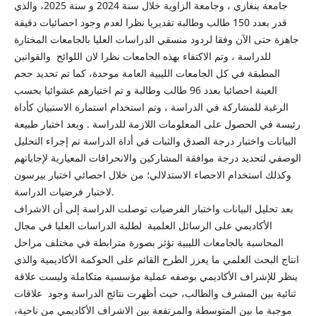
جامعة بنغازي ، وجامعة الزاوية خلال سنة 2024 و سنة 2025، والذي
قدر بعدد 150 طالب وطالبة تقديريا نظرا لعدم وجود احصائيات دقيقة
جاهزة حتى الآن وفقا لردود منسقي الدراسات العليا بالجامعات المختارة
للدراسة ، وتم الاكتفاء بهذه الجامعات نظرا لان اللوائح والقوانين
المطبقة في كل الجامعات الليبية العامة موحدة، كما تم تحديد حجم
العينة احصائيا بعدد 96 طالب وطالبة و تم اختيارهم عشوائيا بحسب
الرغبة للمشاركة في الدراسة ، وتم استخدام استمارة الاستبيان كأداة
رئيسة في الحصول على المعلومات اللازمة للدراسة . وبعد اختبار طبيعة
البيانات واختبار درجة الصدق والثبات في أداة الدراسة تم إجراء التحليل
الوصفي لتحديد درجة موافقة المشاركين والانحرافات المعيارية لإجاباتهم
وكذلك استخدام الاحصاء الاستدلالي؛ من خلال احصائي اختبار بيرسون
لاختبار فرضيات الدراسة.
بعد تحليل البيانات واختبار الفرضيات توصلت الدراسة إلى أن الاشراف
الأكاديمي على الرسائل العلمية لطلبة الدراسات العليا في مجال
المحاسبة بالجامعات الليبية تؤثر بصورة مترابطة في مختلف مراحل
انتاج البحث العلمي ما يعزز الطرح القائم على الحوكمة الأكاديمية والذي
ينظر للإشراف الأكاديمي بوصفه عملية مؤسسية متكاملة وليست علاقة
ثنائية بين المشرف والطالب، حيث أظهرت نتائج الدراسة وجود علاقات
موجبة ما بين المتوسطة والمرتفعة بين الاشراف الأكاديمي من ناحية،