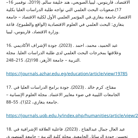
الاقتصاد، قارينوس، ليبيا.الصويعي، هند خليفة سالم. (2019، نوفمبر 16–
17).صعوبات البحث العلمي التي تواجه طلبة الدراسات العليا بكلية
الاقتصاد جامعة بنغازي.في المؤتمر العلمي الأول لكلية الاقتصاد – جامعة
بنغازي: البحث العلمي في العلوم الاقتصادية (الواقع والطموح)، قاعة
وزارة الاقتصاد، قارينوس، ليبيا.
16. عبد الحميد، محمد، احمد . (2023). جودة الإشراف الأكاديمي
وعلاقتها بمخرجات البحث العلمي لدى طلبة الدراسات العليا. مجلة
التربية – جامعة الأزهر، 198(2)، 215–248.
https://journals.azhar.edu.eg/education/article/view/19785
17. مفتاح، كرم خالد . (2023). جودة برامج الدراسات العليا في
الجامعات الليبية في ضوء معايير الاعتماد. مجلة العلوم الإنسانية –
جامعة بنغازي، 22(1)، 55–88.
https://journals.uob.edu.ly/index.php/humanities/article/view/
18. عبد العال جمال عبدالفتاح . (2023). فاعلية العلاقة الإشرافية في
تحسين جودة الرسائل الجامعية. مجلة كلية التربية – جامعة المنصورة،