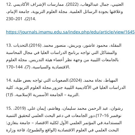
12. العتيبي، جمال عبدالوهاب، (2022). ممارسات الإشراف الأكاديمي
وعلاقتها بجودة الرسائل العلمية. مجلة العلوم التربوية، جامعة الإمام،
14(2)، 201–230.
https://journals.imamu.edu.sa/index.php/edu/article/view/1645
13. المقلة، محمود عاشور، وبريش، منصور محمد. (2016).التحديات
والمشاكل التي تواجه برنامج الدراسات العليا في مجال المحاسبة
بالجامعات الليبية من وجهة نظر أعضاء هيئة التدريس. مجلة العلوم
الاقتصادية والسياسية، (7)، 144–170.
14. المهياط، نجاة محمد. (2024).الصعوبات التي تواجه بعض طلبة
الدراسات العليا في الأكاديمية الليبية جنزور.مجلة العلوم التربوية، كلية
التربية – الجامعة الأسمرية الإسلامية، 5(1).
15. رشوان، عبد الرحمن محمد سليمان، وهاشم، إيمان علي. (2019،
نوفمبر 16–17).دور الجامعات في دعم البحث العلمي لتحقيق التنمية
المستدامة.في المؤتمر العلمي الأول لكلية الاقتصاد – جامعة بنغازي:
البحث العلمي في العلوم الاقتصادية (الواقع والطموح)، قاعة وزارة