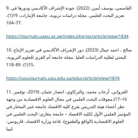
9. القاسمي، يوسف أيمن. (2022). جودة الإشراف الأكاديمي ودورها في
تعزيز البحث العلمي. مجلة دراسات تربوية، جامعة الإمارات، 19(1)،
77–104.
https://journals.uaeu.ac.ae/index.php/jes/article/view/1834
10. صالح ، احمد جمال (2023). دور الإشراف الأكاديمي في تعزيز الإنتاج
البحثي لطلبة الدراسات العليا. مجلة جامعة أم القرى للعلوم التربوية،
15(1)، 89–118.
https://uqujournals.uqu.edu.sa/educ/article/view/1874
11. الغزواني، أرحاب محمد، والتركاوي، انتصار عثمان. (2019، نوفمبر
16–17).معوقات البحث العلمي في مجال العلوم الاقتصادية من وجهة
نظر أعضاء هيئة التدريس بفرع كلية الاقتصاد جامعة عمر المختار.في
المؤتمر العلمي الأول لكلية الاقتصاد – جامعة بنغازي: البحث العلمي في
العلوم الاقتصادية (الواقع والطموح)، قاعة وزارة الاقتصاد، قاريونس،
ليبيا.