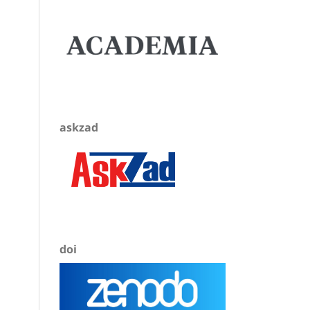
askzad
doi