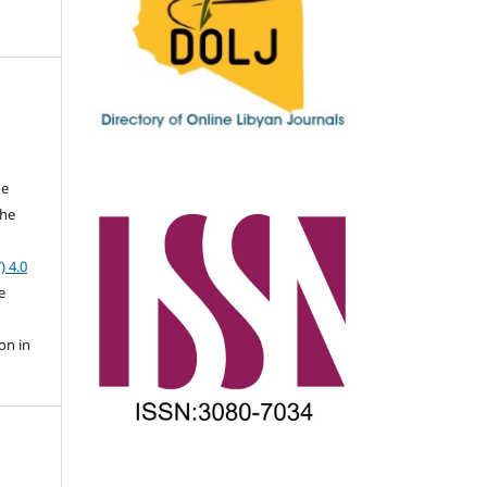
he
the
a
) 4.0
e
on in