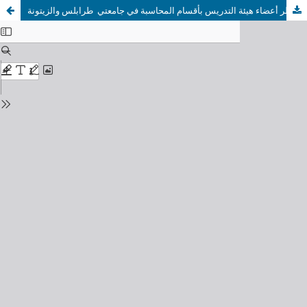
أهمية التدقيق الشرعي وعوائق دمجه في مناهج التعليم العالي من وجهة نظر أعضاء هيئة التدريس بأقسام المحاسبة في جامعتي طرابلس والزيتونة