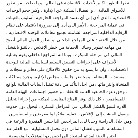
نظرا للتطور الكبير لأحداث الاقتصادية في العالم ، وما صاحبه من تطور
للأسواق المالية ، و انفصال الملكية عن الإدارة ، وكبر حجم الوحدات
الاقتصادية ، الذي أدى إلى أن تعتمد المراجعة الخارجية أسلوب بالعينات
في عملية المراجعة ، الأمر الذي أدى إلى ضرورة الاعتماد على نظام
الرقابة الداخلية المراجعة الشاملة لجميع معاملات الوحدة الاقتصادية ،
من خلال الاعتماد على المراجع الداخلي، و بتطور العمل المالي أصبح
من مهامه تطوير وسائل الحماية من خطر الإفلاس ، بالتنبؤ بالفشل
المالي في مراحله المبكرة ، وبما انه المراجع الداخلي يقوم بعملية
الأشراف على إجراءات التطبيق السليم لسياسات المالية للوحدة
الاقتصادية ، وان ما يتمتع به من حقوق كالاطلاع على دفاتر و سجلات و
مستندات المنشاة ، ومحاضر جلسات مجلس الإدارة، وجرد ممتلكات
المنشاة والتزاماتها ،من اجل التأكد من دقة تمثيل البيانات المالية للواقع
، وحق دعوة الجمعية العامة للانعقاد ، و حضور اجتماعات الهيئة العامة
للمساهمين ، كل ذلك يوفر المناخ المناسب ليمكنه من إجراء التحليل
اللازم للتنبؤ بالفشل المالي في المراحل المبكرة ، ليحول دون حدوت
وصول المنشاة إلى الإفلاس ، حماية لملاكها والمقرضين والمستثمرين ،
ومن خلال الدراسة وجدنا لدى المراجعين الداخليين المقدرة و الرغبة في
المساهمة بالتنبؤ بالفشل المالي دون تحمل المسئولية ، مع العلم عند
اختيار العينة لقد تم استبعاد المراجعين دو المؤهلات المتوسطة ،