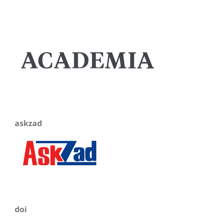
askzad
doi