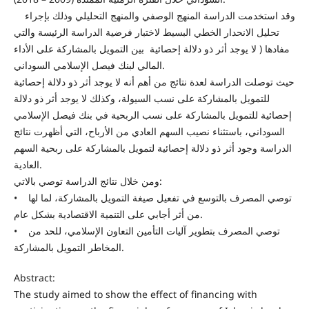
وقد استخدمت الدراسة المنهج الوصفي والمنهج التحليلي وذلك بإجراء
تحليل الانحدار الخطي البسيط لاختبار فرضية الدراسة الرئيسة والتي
مفادها ( لا يوجد أثر ذو دلالة إحصائية بين التمويل بالمشاركة على الأداء
المالي لبنك فيصل الإسلامي السوداني.
حيث توصلت الدراسة لعدة نتائج من أهم أنه لا يوجد أثر ذو دلالة إحصائية
للتمويل بالمشاركة على نسب السيولة، وكذلك لا يوجد أثر ذو دلالة
إحصائية للتمويل بالمشاركة على نسب الربحية في بنك فيصل الإسلامي
السوداني، باستثناء نصيب السهم العادي من الأرباح، التي أظهرت نتائج
الدراسة وجود أثر ذو دلالة إحصائية لتمويل بالمشاركة على ربحية السهم
العادية.
ومن خلال نتائج الدراسة توصي بالاتي:
• توصي المصرف بالتوسع في تفعيل صيغة التمويل بالمشاركة، لما لها
من أثر أجابي على التنمية الاقتصادية بشكل عام.
• توصي المصرف بتطوير آليات التأمين التعاون الإسلامي، للحد من
المخاطر التمويل بالمشاركة.
Abstract:
The study aimed to show the effect of financing with