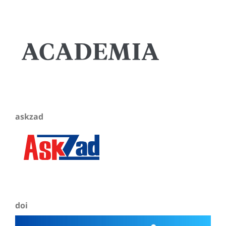
askzad
doi