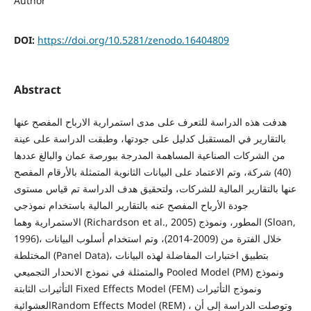
Author
DOI:
https://doi.org/10.5281/zenodo.16404809
Abstract
هدفت هذه الدراسة للتعرف على مدى استمرارية الارباح المفصح عنها
بالتقارير في المستقبل كدليل على جودتها، وطبقت الدراسة على عينة
من الشركات الصناعية المساهمة المدرجة ببورصة عمان والبالغ عددها
(40) شركة، وتم الاعتماد على البيانات الثانوية المتمثلة بالأرقام المفصح
عنها بالتقارير المالية للشركات، ولتحقيق هدف الدراسة تم قياس مستوى
جودة الأرباح المفصح عنه بالتقارير المالية باستخدام نموذجي
الاستمرارية وهما (Richardson et al., 2005) المطور، ونموذج (Sloan,
1996)، خلال الفترة من (2009-2014)، وتم استخدام أسلوب البيانات
المختلطة (Panel Data)، بتطبيق اختبارات المفاضلة لهذه البيانات
والمتمثلة في نموذج الانحدار التجميعي Pooled Model (PM) ونموذج
التأثيرات الثابتة Fixed Effects Model (FEM) ونموذج التأثيرات
العشوائيةRandom Effects Model (REM) ، وتوصلت الدراسة إلى أن