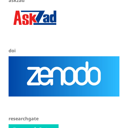
askzad
doi
researchgate