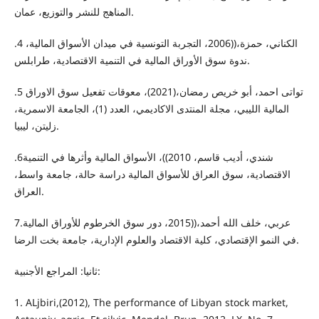
المناهج للنشر والتوزيع، عمان.
.4 الكناني، حمزة،((2006، التجربة التونسية في ميدان الأسواق المالية،
ندوة سوق الأوراق المالية في التنمية الاقتصادية، طرابلس.
.5 تواتى احمد، أبو خريص رمضان،(2021)، معوقات تفعيل سوق الاوراق
المالية الليبي، مجلة المنتدى الاكاديمي، العدد (1)، الجامعة الاسمرية،
زليتن، ليبيا.
.6شندي، أديب قاسم، 2010))، الأسواق المالية وأثرها في التنمية
الاقتصادية، سوق العراق للأسواق المالية دراسة حالة، جامعة واسط،
العراق.
7.عربي، خلف الله أحمد،((2015، دور سوق الخرطوم للأوراق المالية
في النمو الإقتصادي، كلية الاقتصاد والعلوم الإدارية، جامعة بخت الرضا.
ثانيا: المراجع الأجنبية:
1. ALjbiri,(2012), The performance of Libyan stock market,