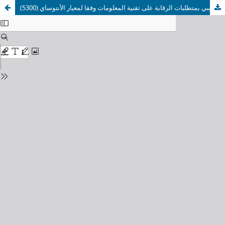
مدى ايفاء مراجعي ديوان المحاسبة الليبي بمتطلبات الرقابة على تقنية المعلومات وفقا لمعيار الأنتوساي (5300)