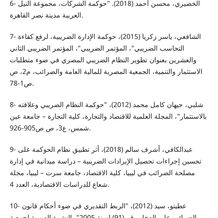
6- الخضيري، محسن أحمد (2018). "حوكمة الشركات، مجموعة النيل
العربية مدينة نصر القاهرة.
7- الشافعي، ياسر زكريا (2015)، حوكمة الإدارة الضريبية، لرفع كفاءة
التحاسب الضريبي"، المؤتمر الضريبي"، المؤتمر الضريبي الثاني
والعشرين بعنوان تطوير النظام الضريبي المصري في ضوء متطلبات
الاستثمار والتنمية، الجمعية المصرية للمالية العامة والضرائب، م2، ص
ص1-78.
8- شلبي، جيهان كامل محمد (2012)، "حوكمة النظام الضريبي وعلاقته
بالاستثمار"، المجلة العلمية للاقتصاد والتجارة، كلية التجارة – جامعة عين
شمس، ع3، ص ص905-926.
9- عبدالكافي، أشرف سالم (2018)، أثر تطبيق نظام الحوكمة على
تحسين إجراءات تحصيل الإيرادات الضريبية – دراسة ميدانية في إدارة
مصلحة الضرائب في ليبيا، كلية الاقتصاد، جامعة سرت – ليبيا، مجلة
شعاع للدراسات الاقتصادية، العدد 4.
10- عطيتو، سيد (2012)، "الربط التقديري في ضوء أحكام قانون
الضرائب على الدخل رقم (91) لسنة 2005"، النشرة الدورية لجمعية