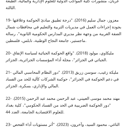
غريان، منشورات كلية المواكب الدولية للعلوم الإدارية والمالية، الطبعة
الثالثة.
19- معزوز، جمال سليم (2016). "درجة تطبيق مبادئ الحوكمة وعلاقتها
بجودة إجراءات العمل في مديريات التربية والتعليم في محافظات شمال
الضفة الغربية من وجهة نظر مديري المدارس الحكومية الثانوية"، رسالة
ماجستير، جامعة النجاح الوطنية، نابلس، فلسطين.
20- مليكاوي، مولود (2018). "واقع الحوكمة الجبائية لسياسة الإنفاق
الجبائي في الجزائر"، مجلة أداء المؤسسات الجزائرية، الجزائر.
21- مليكة زغيب، سوسن زريق (2013). "دور النظام المحاسبي المالي
في دعم الحوكمة في الجزائر"، حوكمة الشركات كآلية للحد من الفساد
المالي والإداري، بسكرة، الجزائر.
22- مهند محمد موسى العبيني، عبد الرحمن محمد عبد الرحمن (2015).
"دور الحوكمة الضريبية في الحد من الفساد الحكومي"، كلية بغداد
للعلوم الاقتصادية الجامعة، العدد 44.
23- الناغي، محمود السيد، وآخرون، (2023)، "أثر مستويات أداء الفحص