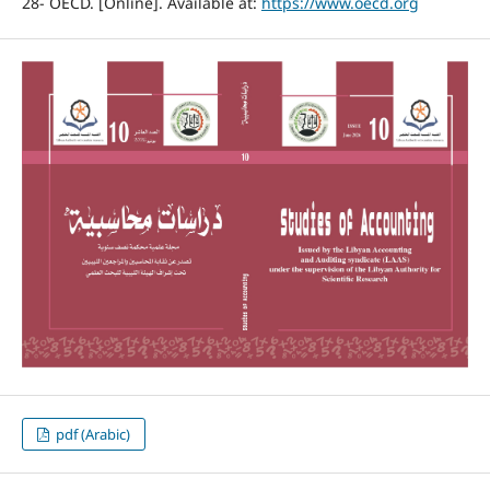
28- OECD. [Online]. Available at:
https://www.oecd.org
pdf (Arabic)