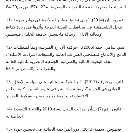
الضرائب المصرية، جمعية الضرائب المصرية، م22، ع87، ص ص39-64.
11- عمرو، بيان (2014). "مدى تطبيق معايير الحوكمة في دوائر ضريبة
الدخل الفلسطينية في محافظات الضفة الغربية وأثرها في زيادة كفاءة
وفعالية الأداء"، رسالة ماجستير، جامعة الخليل، فلسطين.
12- غنيم، سامي أحمد (2006)، "حوكمة الإدارة الضريبية وفقاً لمتطلبات
الدمج والاندماج لمصلحتي الضرائب العامة والمبيعات اقترابات الأمثلية"،
مجلة البحوث المالية والضريبية، الجمعية المصرية للمالية العامة
والضرائب، ع40، ص ص9-66.
13- فائزة، بوخلوف (2017). "أثر الحوكمة الجبائية على سياسة الإنفاق
الجبائي في الجزائر"، رسالة ماجستير في علوم التسيير، كلية العلوم
الاقتصادية، بجامعة محمد خضير، بسكرة، الجزائر.
14- قانون رقم (7) بشأن ضرائب الدخل لسنة 2010 واللائحة التنفيذية
الخاصة به
15- قحموش، سمية (2013)، دور المراجعة الجبائية في تحسين جودة