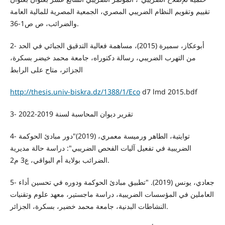
تقييم وتقويم النظام الضريبي المصري، الجمعية المصرية للمالية العامة
والضرائب، ص ص1-36.
2- أبوعكاز، سميرة (2015)، مساهمة فعالية التدقيق الجبائي في الحد
من التهرب الضريبي، رسالة دكتوراه، جامعة محمد خيضر بسكرة،
الجزائر، متاح على الرابط
http://thesis.univ-biskra.dz/1388/1/Eco
d7 lmd 2015.bdf
3- تقرير ديوان المحاسبة لسنة 2019-2022
4- توايتية، الطاهر ورميسة معمري، (2019)"دور مبادئ الحوكمة
الضريبية في تفعيل آليات الفحص الضريبي": دراسة حالة مديرية
الضرائب بولاية أم البواقي، ع3 م2.
5- جعادي، يونس (2019). "تطبيق مبادئ الحوكمة ودوره في تحسين أداء
العاملين في المؤسسات الضريبية، دراسة ماجستير، معهد علوم وتقنيات
النشاطات البدنية، جامعة محمد خضير، بسكرة، الجزائر.