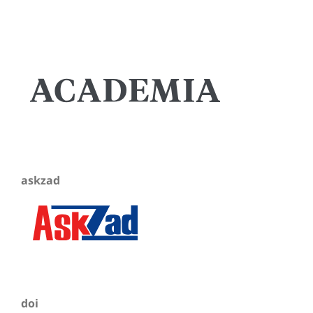
askzad
doi