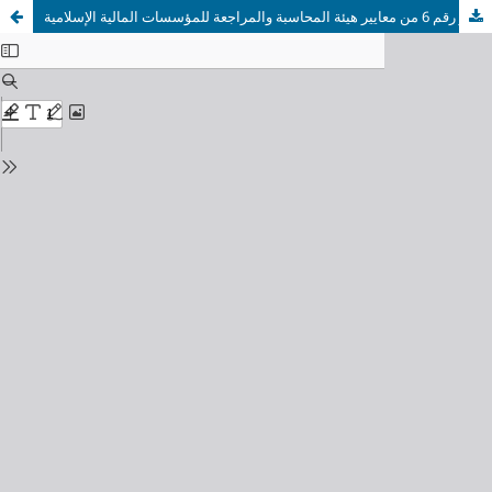
التحول من مصرف تقليدي إلى مصرف إسلامي: وفق المعيار رقم 6 من معايير هيئة المحاسبة والمراجعة للمؤسسات المالية الإسلامية