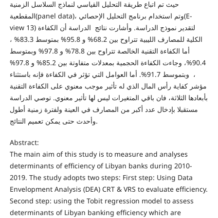
حيث تم اتباع طريقة التحليل القياسي لنماذج السلاسل الزمنية
المقطعية(panel data)، وتم استخدام برنامج التحليل الإحصائي(E-
view 13) لتقدير نموذج الدراسة. وأشارت نتائج الدراسة أن الكفاءة
الكلية للمصارف الليبية تتراوح بين 68.2% و 95.8% بمتوسط 83.3% ،
أما الكفاءة التقنية الخالصة تتراوح بين 78.8% و 97.8% وبمتوسط
90.4%، وجاءت الكفاءة الحجمية بمعدلات متفاوتة بين 85.2% و 97.8%
، وبتموسط 91.7%. أما العوامل التي تؤثر في الكفاءة فإنه باستثناء
مؤشر كفاية رأس المال الذي له تأثير موجب معنوي على الكفاءة التقنية
بأبعادها الثلاثة، فان باقي المتغيرات ليس لها تأثير معنوي. توصي الدراسة
مستقبلا بإدخال عدد أكبر من المصارف في العينة ولفترة زمنية أطول
وأحدث حتى يمكن تعميم النتائج.
Abstract:
The main aim of this study is to measure and analyses
determinants of efficiency of Libyan banks during 2010-
2019. The study adopts two steps: First step: Using Data
Envelopment Analysis (DEA) CRT & VRS to evaluate efficiency.
Second step: using the Tobit regression model to assess
determinants of Libyan banking efficiency which are