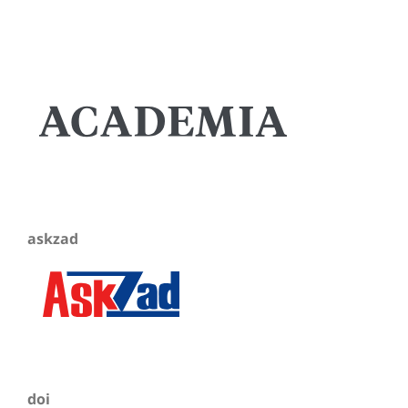
askzad
doi