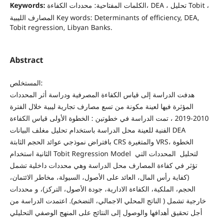
Keywords:
الكلمات المفتاحية: محددات الكفاءة، DEA ، تحليل Tobit ،
المصارف الليبية Key words: Determinants of efficiency, DEA,
Tobit regression, Libyan Banks.
Abstract
المستخلص:
هدفت الدراسة إلى قياس الكفاءة المصرفية ودراسة أثر المحددات
المؤثرة فيها لعينة مكونة من تسع مصارف تجارية ليبية خلال الفترة
2010-2019 ، تمت الدراسة في خطوتين : الخطوة الأولى قياس الكفاءة
الفنية للعينة محل الدراسة باستخدام تحليل مغلف البيانات DEA
بافتراض نموذجي عوائد الحجم الثابتة CRS والمتغيرة VRS، الخطوة
الثانية استخدام Tobit Regression Model لتحليل المحددات التي
تؤثر في كفاءة المصارف محل الدراسة وهي محددات داخلية تشمل
(كفاية رأس المال، العائد على الأصول، السيولة، مخاطر الائتمان،
الحجم، الملكية، الكفاءة الادارية، جودة الأصول، التركز)، و محددات
خارجية تشمل ( الناتج المحلي الاجمالي، التضخم). اعتمدت الدراسة من
أجل تحقيق أهدافها والوصول إلى النتائج على المنهج الوصفي التحليلي